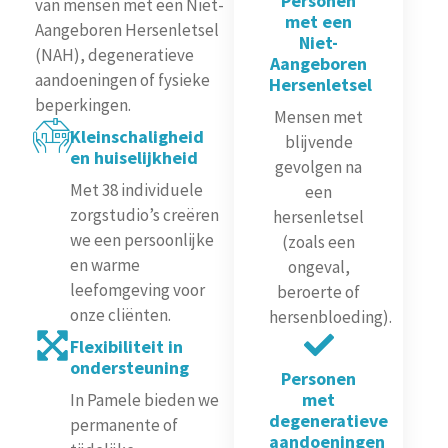
Personen
van mensen met een Niet-
met een
Aangeboren Hersenletsel
Niet-
(NAH), degeneratieve
Aangeboren
aandoeningen of fysieke
Hersenletsel
beperkingen.
Mensen met
Kleinschaligheid
blijvende
en huiselijkheid
gevolgen na
Met 38 individuele
een
zorgstudio’s creëren
hersenletsel
we een persoonlijke
(zoals een
en warme
ongeval,
leefomgeving voor
beroerte of
onze cliënten.
hersenbloeding).
Flexibiliteit in
ondersteuning
Personen
met
In Pamele bieden we
degeneratieve
permanente of
aandoeningen