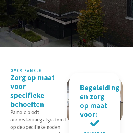
OVER PAMELE
Zorg op maat
voor
Begeleiding
specifieke
en zorg
behoeften
op maat
Pamele biedt
voor:
ondersteuning afgestemd
op de specifieke noden