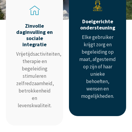
Doelgerichte
Zinvolle
ondersteuning
daginvulling en
Elke gebruiker
sociale
integratie
krijgt zorg en
begeleiding op
Vrijetijdsactiviteiten,
maat, afgestemd
therapie en
op zijn of haar
begeleiding
unieke
stimuleren
behoeften,
zelfredzaamheid,
wensen en
betrokkenheid
mogelijkheden.
en
levenskwaliteit.